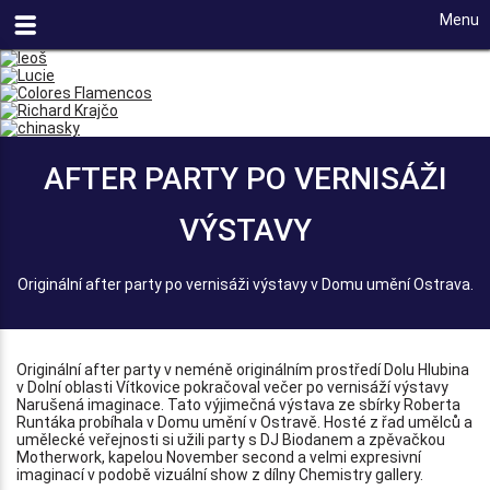
Menu
AFTER PARTY PO VERNISÁŽI
VÝSTAVY
Originální after party po vernisáži výstavy v Domu umění Ostrava.
Originální after party v neméně originálním prostředí Dolu Hlubina
v Dolní oblasti Vítkovice pokračoval večer po vernisáží výstavy
Narušená imaginace. Tato výjimečná výstava ze sbírky Roberta
Runtáka probíhala v Domu umění v Ostravě. Hosté z řad umělců a
umělecké veřejnosti si užili party s DJ Biodanem a zpěvačkou
Motherwork, kapelou November second a velmi expresivní
imaginací v podobě vizuální show z dílny Chemistry gallery.