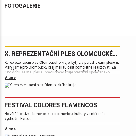
FOTOGALERIE
X. REPREZENTAČNÍ PLES OLOMOUCKÉHO KRAJE
X. reprezentační ples Olomoucého kraje, byl již v pořadí třetím plesem,
který jsme pro Olomoucký kraj měli tu čest kompletně realizovat. Za
tuto dobu se stal ples Olomouckého kraje prestižní společenskou
událostí, která patří k vrcholům plesové sezóny.
Více »
FESTIVAL COLORES FLAMENCOS
Největší festival flamenca a Iberoamerické kultury ve střední a
východní Evropě.
Více »