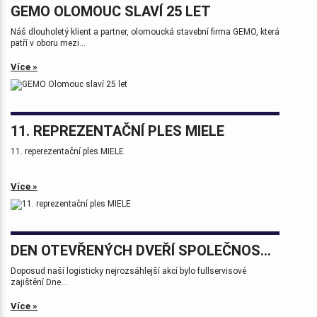
GEMO OLOMOUC SLAVÍ 25 LET
Náš dlouholetý klient a partner, olomoucká stavební firma GEMO, která
patří v oboru mezi...
Více »
11. REPREZENTAČNÍ PLES MIELE
11. reperezentační ples MIELE
Více »
DEN OTEVŘENÝCH DVEŘÍ SPOLEČNOSTÍ WHP A BSW MACHINERY PROSTĚJOV
Doposud naší logisticky nejrozsáhlejší akcí bylo fullservisové
zajištění Dne...
Více »