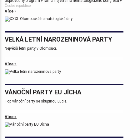
doprovodný program v rámci největšího hematologického kongresu v
České republice.
Více »
Tak zase za rok na viděnou přátelé.
VELKÁ LETNÍ NAROZENINOVÁ PARTY
Největší letní party v Olomouci.
Více »
VÁNOČNÍ PARTY EU JÍCHA
Top vánoční party se skupinou Lucie.
Více »