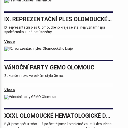
IX. REPREZENTAČNÍ PLES OLOMOUCKÉHO KRAJE
IX. reprezentační ples Olomouckého kraje se stal nejvýznamnější
společenskou událostí sezóny.
Více »
VÁNOČNÍ PARTY GEMO OLOMOUC
Zakončení roku ve velkém stylu Gemo.
Více »
XXXI. OLOMOUCKÉ HEMATOLOGICKÉ DNY.
Byli jsme opět u toho. Již po šesté jsme kompletně zajistili dvoudenní