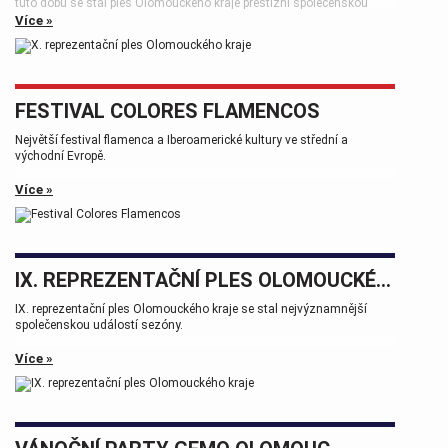
tuto dobu se stal ples Olomouckého kraje prestižní společenskou
událostí, která patří k vrcholům plesové sezóny.
Více »
FESTIVAL COLORES FLAMENCOS
Největší festival flamenca a Iberoamerické kultury ve střední a
východní Evropě.
Více »
IX. REPREZENTAČNÍ PLES OLOMOUCKÉHO KRAJE
IX. reprezentační ples Olomouckého kraje se stal nejvýznamnější
společenskou událostí sezóny.
Více »