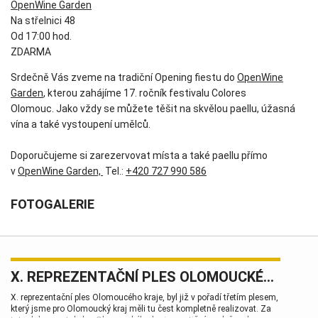
OpenWine Garden
Na střelnici 48
Od 17:00 hod.
ZDARMA
Srdečně Vás zveme na tradiční Opening fiestu do
OpenWine
Garden
, kterou zahájíme 17. ročník festivalu Colores
Olomouc. Jako vždy se můžete těšit na skvělou paellu, úžasná
vína a také vystoupení umělců.
Doporučujeme si zarezervovat místa a také paellu přímo
v
OpenWine Garden,
Tel.:
+420 727 990 586
FOTOGALERIE
X. REPREZENTAČNÍ PLES OLOMOUCKÉHO KRAJE
X. reprezentační ples Olomoucého kraje, byl již v pořadí třetím plesem,
který jsme pro Olomoucký kraj měli tu čest kompletně realizovat. Za