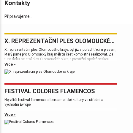
Kontakty
Připravujeme...
X. REPREZENTAČNÍ PLES OLOMOUCKÉHO KRAJE
X. reprezentační ples Olomoucého kraje, byl již v pořadí třetím plesem,
který jsme pro Olomoucký kraj měli tu čest kompletně realizovat. Za
tuto dobu se stal ples Olomouckého kraje prestižní společenskou
událostí, která patří k vrcholům plesové sezóny.
Více »
FESTIVAL COLORES FLAMENCOS
Největší festival flamenca a Iberoamerické kultury ve střední a
východní Evropě.
Více »