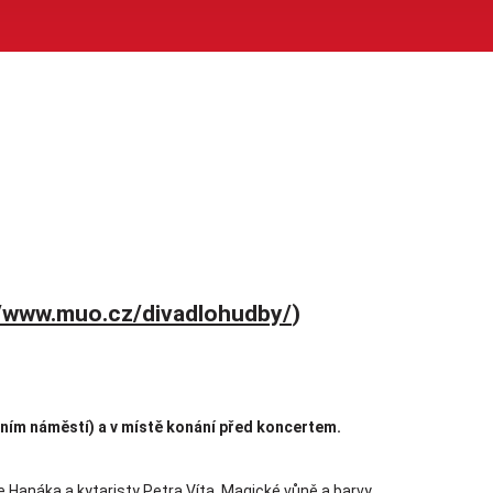
//www.muo.cz/divadlohudby/
)
ním náměstí) a v místě konání před koncertem.
 Hanáka a kytaristy Petra Víta. Magické vůně a barvy