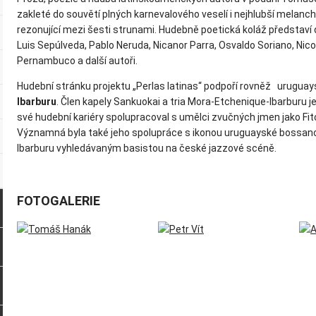
zakleté do souvětí plných karnevalového veselí i nejhlubší melancho
rezonující mezi šesti strunami. Hudebně poetická koláž představí 
Luis Sepúlveda, Pablo Neruda, Nicanor Parra, Osvaldo Soriano, Nicolá
Pernambuco a další autoři.
Hudební stránku projektu „Perlas latinas“ podpoří rovněž uruguays
Ibarburu
. Člen kapely Sankuokai a tria Mora-Etchenique-Ibarburu 
své hudební kariéry spolupracoval s umělci zvučných jmen jako Fito
Významná byla také jeho spolupráce s ikonou uruguayské bossanov
Ibarburu vyhledávaným basistou na české jazzové scéně.
FOTOGALERIE