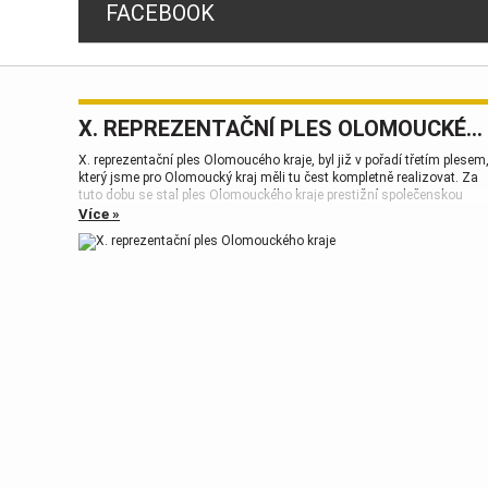
FACEBOOK
X. REPREZENTAČNÍ PLES OLOMOUCKÉHO KRAJE
X. reprezentační ples Olomoucého kraje, byl již v pořadí třetím plesem
který jsme pro Olomoucký kraj měli tu čest kompletně realizovat. Za
tuto dobu se stal ples Olomouckého kraje prestižní společenskou
událostí, která patří k vrcholům plesové sezóny.
Více »