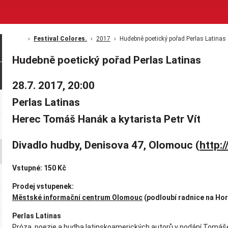
Festival Colores.
2017
Hudebně poetický pořad Perlas Latinas
Hudebně poetický pořad Perlas Latinas
28.7. 2017, 20:00
Perlas Latinas
Herec Tomáš Hanák a kytarista Petr Vít
Divadlo hudby, Denisova 47, Olomouc (
http:
Vstupné: 150 Kč
Prodej vstupenek:
Městské informační centrum Olomouc
(podloubí radnice na Hor
Perlas Latinas
Próza, poezie a hudba latinskoamerických autorů v podání Tomáše