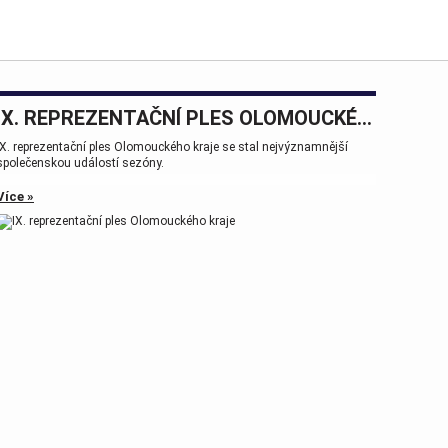
IX. REPREZENTAČNÍ PLES OLOMOUCKÉHO KRAJE
IX. reprezentační ples Olomouckého kraje se stal nejvýznamnější
společenskou událostí sezóny.
Více »