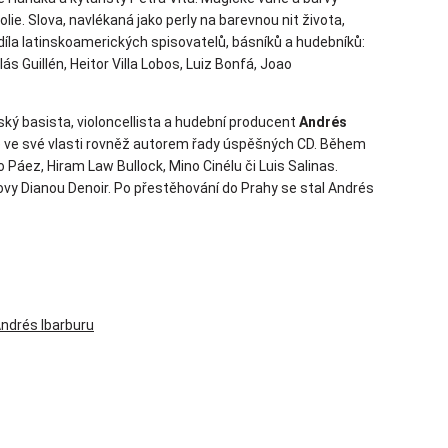
lie. Slova, navlékaná jako perly na barevnou nit života,
díla latinskoamerických spisovatelů, básníků a hudebníků:
s Guillén, Heitor Villa Lobos, Luiz Bonfá, Joao
ký basista, violoncellista a hudební producent
Andrés
je ve své vlasti rovněž autorem řady úspěšných CD. Během
 Páez, Hiram Law Bullock, Mino Cinélu či Luis Salinas.
y Dianou Denoir. Po přestěhování do Prahy se stal Andrés