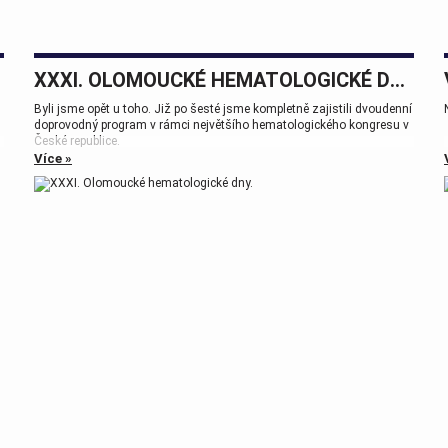
XXXI. OLOMOUCKÉ HEMATOLOGICKÉ DNY.
Byli jsme opět u toho. Již po šesté jsme kompletně zajistili dvoudenní
doprovodný program v rámci největšího hematologického kongresu v
České republice.
Více »
Tak zase za rok na viděnou přátelé.