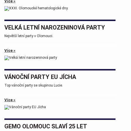
Více »
Tak zase za rok na viděnou přátelé.
VELKÁ LETNÍ NAROZENINOVÁ PARTY
Největší letní party v Olomouci.
Více »
VÁNOČNÍ PARTY EU JÍCHA
Top vánoční party se skupinou Lucie.
Více »
GEMO OLOMOUC SLAVÍ 25 LET