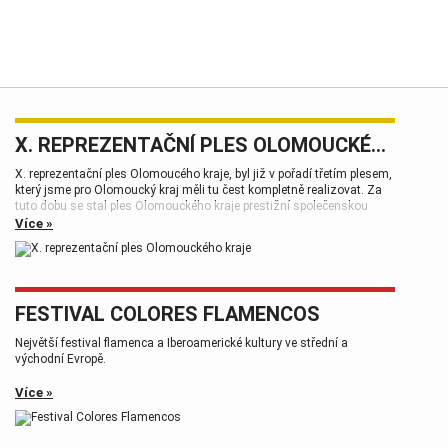
X. REPREZENTAČNÍ PLES OLOMOUCKÉHO KRAJE
X. reprezentační ples Olomoucého kraje, byl již v pořadí třetím plesem,
který jsme pro Olomoucký kraj měli tu čest kompletně realizovat. Za
tuto dobu se stal ples Olomouckého kraje prestižní společenskou
událostí, která patří k vrcholům plesové sezóny.
Více »
FESTIVAL COLORES FLAMENCOS
Největší festival flamenca a Iberoamerické kultury ve střední a
východní Evropě.
Více »