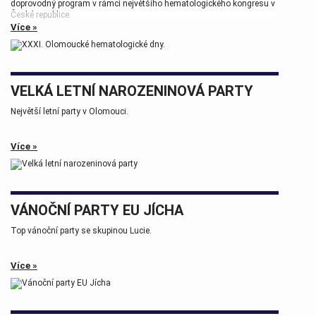
doprovodný program v rámci největšího hematologického kongresu v
České republice.
Více »
Tak zase za rok na viděnou přátelé.
VELKÁ LETNÍ NAROZENINOVÁ PARTY
Největší letní party v Olomouci.
Více »
VÁNOČNÍ PARTY EU JÍCHA
Top vánoční party se skupinou Lucie.
Více »