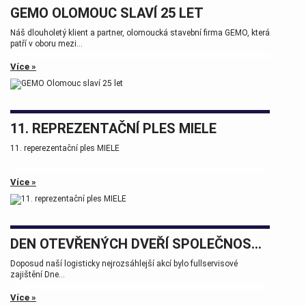
GEMO OLOMOUC SLAVÍ 25 LET
Náš dlouholetý klient a partner, olomoucká stavební firma GEMO, která
patří v oboru mezi...
Více »
11. REPREZENTAČNÍ PLES MIELE
11. reperezentační ples MIELE
Více »
DEN OTEVŘENÝCH DVEŘÍ SPOLEČNOSTÍ WHP A BSW MACHINERY PROSTĚJOV
Doposud naší logisticky nejrozsáhlejší akcí bylo fullservisové
zajištění Dne...
Více »