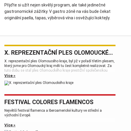
Přijďte si užít nejen skvělý program, ale také jedinečné
gastronomické zážitky. V gastro zóně na vás bude čekat
originální paella, tapas, výběrová vína i osvěžující koktejly.
X. REPREZENTAČNÍ PLES OLOMOUCKÉHO KRAJE
X. reprezentační ples Olomoucého kraje, byl již v pořadí třetím plesem,
který jsme pro Olomoucký kraj měli tu čest kompletně realizovat. Za
tuto dobu se stal ples Olomouckého kraje prestižní společenskou
událostí, která patří k vrcholům plesové sezóny.
Více »
FESTIVAL COLORES FLAMENCOS
Největší festival flamenca a Iberoamerické kultury ve střední a
východní Evropě.
Více »