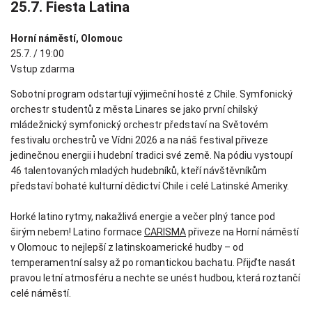
25.7. Fiesta Latina
Horní náměstí, Olomouc
25.7. / 19:00
Vstup zdarma
Sobotní program odstartují výjimeční hosté z Chile. Symfonický
orchestr studentů z města Linares se jako první chilský
mládežnický symfonický orchestr představí na Světovém
festivalu orchestrů ve Vídni 2026 a na náš festival přiveze
jedinečnou energii i hudební tradici své země. Na pódiu vystoupí
46 talentovaných mladých hudebníků, kteří návštěvníkům
představí bohaté kulturní dědictví Chile i celé Latinské Ameriky.
Horké latino rytmy, nakažlivá energie a večer plný tance pod
širým nebem! Latino formace
CARISMA
přiveze na Horní náměstí
v Olomouc to nejlepší z latinskoamerické hudby – od
temperamentní salsy až po romantickou bachatu. Přijďte nasát
pravou letní atmosféru a nechte se unést hudbou, která roztančí
celé náměstí.