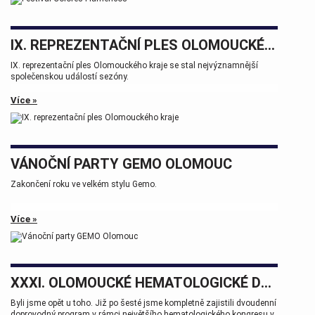
IX. REPREZENTAČNÍ PLES OLOMOUCKÉHO KRAJE
IX. reprezentační ples Olomouckého kraje se stal nejvýznamnější
společenskou událostí sezóny.
Více »
VÁNOČNÍ PARTY GEMO OLOMOUC
Zakončení roku ve velkém stylu Gemo.
Více »
XXXI. OLOMOUCKÉ HEMATOLOGICKÉ DNY.
Byli jsme opět u toho. Již po šesté jsme kompletně zajistili dvoudenní
doprovodný program v rámci největšího hematologického kongresu v