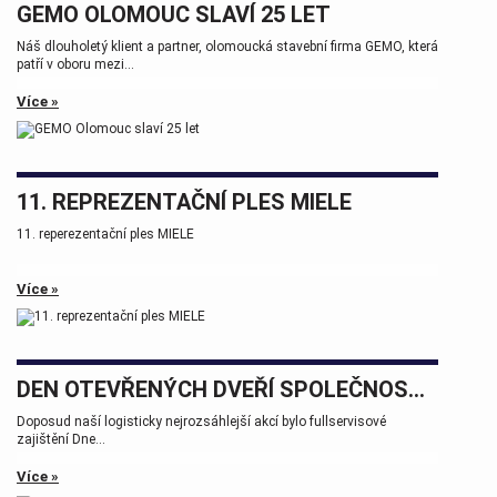
GEMO OLOMOUC SLAVÍ 25 LET
Náš dlouholetý klient a partner, olomoucká stavební firma GEMO, která
patří v oboru mezi...
Více »
11. REPREZENTAČNÍ PLES MIELE
11. reperezentační ples MIELE
Více »
DEN OTEVŘENÝCH DVEŘÍ SPOLEČNOSTÍ WHP A BSW MACHINERY PROSTĚJOV
Doposud naší logisticky nejrozsáhlejší akcí bylo fullservisové
zajištění Dne...
Více »