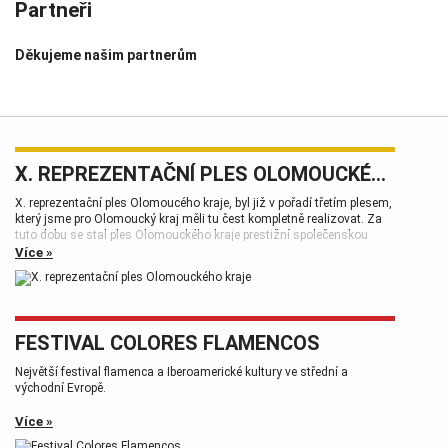
Partneři
Děkujeme našim partnerům
X. REPREZENTAČNÍ PLES OLOMOUCKÉHO KRAJE
X. reprezentační ples Olomoucého kraje, byl již v pořadí třetím plesem,
který jsme pro Olomoucký kraj měli tu čest kompletně realizovat. Za
tuto dobu se stal ples Olomouckého kraje prestižní společenskou
událostí, která patří k vrcholům plesové sezóny.
Více »
FESTIVAL COLORES FLAMENCOS
Největší festival flamenca a Iberoamerické kultury ve střední a
východní Evropě.
Více »