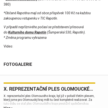
380)
*Občané Rapotína mají od obce příspěvek 100 Kč na každou
zakoupenou vstupenku v TIC Rapotín.
V případě nepříznivého počasí se představení přesouvá
do
Kulturního domu Rapotín
(Šumperská 530, Rapotín).
* Změna programu vyhrazena
Video:
FOTOGALERIE
X. REPREZENTAČNÍ PLES OLOMOUCKÉHO KRAJE
X. reprezentační ples Olomoucého kraje, byl již v pořadí třetím plesem,
který jsme pro Olomoucký kraj měli tu čest kompletně realizovat. Za
tuto dobu se stal ples Olomouckého kraje prestižní společenskou
událostí, která patří k vrcholům plesové sezóny.
Více »