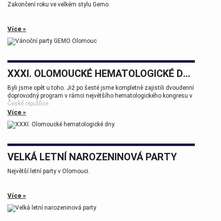
Zakončení roku ve velkém stylu Gemo.
Více »
XXXI. OLOMOUCKÉ HEMATOLOGICKÉ DNY.
Byli jsme opět u toho. Již po šesté jsme kompletně zajistili dvoudenní
doprovodný program v rámci největšího hematologického kongresu v
České republice.
Více »
Tak zase za rok na viděnou přátelé.
VELKÁ LETNÍ NAROZENINOVÁ PARTY
Největší letní party v Olomouci.
Více »