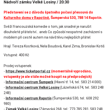
Nádvoří zámku Velké Losiny / 20:30
Představení se z důvodu špatného počasí přesouvá do
Kulturního domu v Rapotíně
, Šumperská 530, 788 14 Rapotín.
Svěží francouzská komedie o tom, jak snadné je narušit
dlouholeté přátelství… aneb Co způsobí neopatrné zacházení s
mobilem při cestě autem na návštěvu nejlepších přátel.
Hrají: Tereza Kostková, Nela Boudová, Karel Zima, Bronislav Kotiš
Vstupné: 400 Kč
Prodej vstupenek:
-
https://www.ticketportal.cz
(momentálně vyprodáno,
vstupenky je ale stále možné koupit na předprodejích)
-
Informační centrum Šumperk
(Hlavní tř. 14, tel.: 583 214 000)
-
Informační centrum Velké Losiny
(Lázeňská 674, tel.: 583 248
248)
-
Informační centrum Rapotín
(Šumperská 530, tel.: 608 292
980)
-
Zámek Velké Losiny
(Zámecká 268, tel.: 773 785 281, 583 248