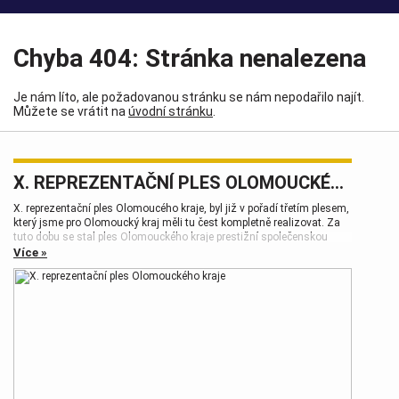
Chyba 404: Stránka nenalezena
Je nám líto, ale požadovanou stránku se nám nepodařilo najít.
Můžete se vrátit na
úvodní stránku
.
X. REPREZENTAČNÍ PLES OLOMOUCKÉHO KRAJE
X. reprezentační ples Olomoucého kraje, byl již v pořadí třetím plesem,
který jsme pro Olomoucký kraj měli tu čest kompletně realizovat. Za
tuto dobu se stal ples Olomouckého kraje prestižní společenskou
událostí, která patří k vrcholům plesové sezóny.
Více »