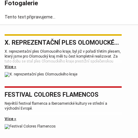
Fotogalerie
Tento text připravujeme...
X. REPREZENTAČNÍ PLES OLOMOUCKÉHO KRAJE
X. reprezentační ples Olomoucého kraje, byl již v pořadí třetím plesem,
který jsme pro Olomoucký kraj měli tu čest kompletně realizovat. Za
tuto dobu se stal ples Olomouckého kraje prestižní společenskou
událostí, která patří k vrcholům plesové sezóny.
Více »
FESTIVAL COLORES FLAMENCOS
Největší festival flamenca a Iberoamerické kultury ve střední a
východní Evropě.
Více »